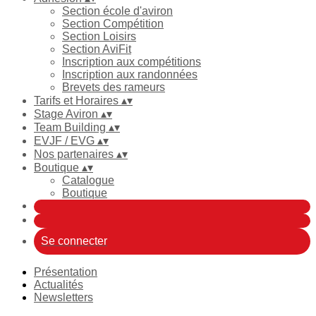
Section école d'aviron
Section Compétition
Section Loisirs
Section AviFit
Inscription aux compétitions
Inscription aux randonnées
Brevets des rameurs
Tarifs et Horaires
▴
▾
Stage Aviron
▴
▾
Team Building
▴
▾
EVJF / EVG
▴
▾
Nos partenaires
▴
▾
Boutique
▴
▾
Catalogue
Boutique
Se connecter
Présentation
Actualités
Newsletters