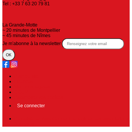
Tel : +33 7 63 20 79 81
La Grande-Motte
~ 20 minutes de Montpellier
~ 45 minutes de Nîmes
Je m'abonne à la newsletter
OK
Plan du site
Licences
Mentions légales
CGUV
Paramétrer vos cookies
Se connecter
Propulsé par AssoConnect, le logiciel des associations
Sportives